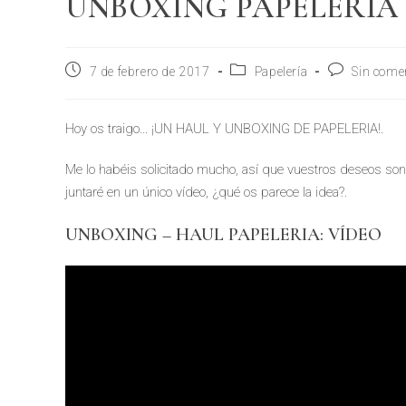
UNBOXING PAPELERÍA | 
7 de febrero de 2017
Papelería
Sin come
Hoy os traigo… ¡UN HAUL Y UNBOXING DE PAPELERIA!.
Me lo habéis solicitado mucho, así que vuestros deseos so
juntaré en un único vídeo, ¿qué os parece la idea?.
UNBOXING – HAUL PAPELERIA: VÍDEO