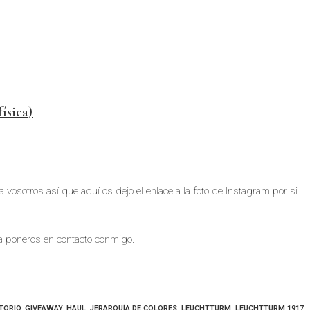
ísica)
 vosotros así que aquí os dejo el enlace a la foto de Instagram por si
a poneros en contacto conmigo.
TORIO
,
GIVEAWAY
,
HAUL
,
JERARQUÍA DE COLORES
,
LEUCHTTURM
,
LEUCHTTURM 1917
,