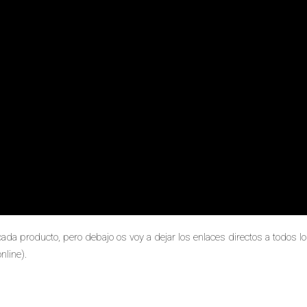
cada producto, pero debajo os voy a dejar los enlaces directos a todos l
nline).