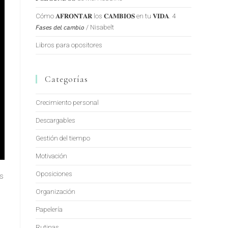
Cómo 𝐀𝐅𝐑𝐎𝐍𝐓𝐀𝐑 los 𝐂𝐀𝐌𝐁𝐈𝐎𝐒 en tu 𝐕𝐈𝐃𝐀. 4
𝘍𝘢𝘴𝘦𝘴 𝘥𝘦𝘭 𝘤𝘢𝘮𝘣𝘪𝘰 / Nisabelt
Libros para opositores
Categorías
Crecimiento personal
Descargables
Gestión del tiempo
Motivación
Oposiciones
os
Organización
Papelería
Rutinas