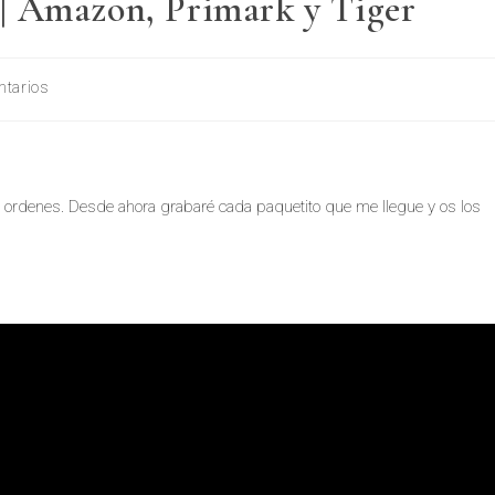
Amazon, Primark y Tiger
ntarios
n ordenes. Desde ahora grabaré cada paquetito que me llegue y os los