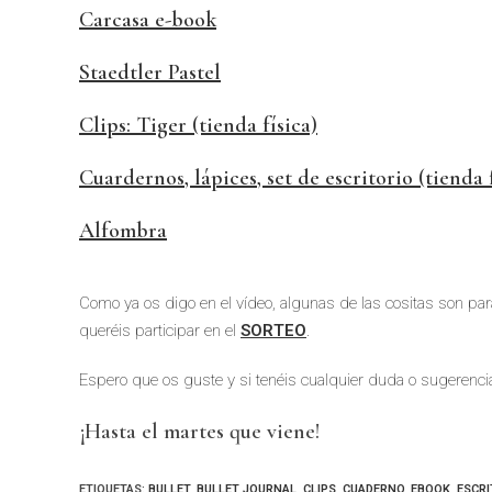
Carcasa e-book
Staedtler Pastel
Clips: Tiger (tienda física)
Cuardernos, lápices, set de escritorio (tienda f
Alfombra
Como ya os digo en el vídeo, algunas de las cositas son para
queréis participar en el
SORTEO
.
Espero que os guste y si tenéis cualquier duda o sugerenci
¡Hasta el martes que viene!
ETIQUETAS
:
BULLET
,
BULLET JOURNAL
,
CLIPS
,
CUADERNO
,
EBOOK
,
ESCRI