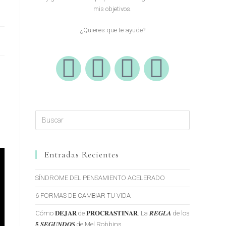
mis objetivos.
¿Quieres que te ayude?
Entradas Recientes
SÍNDROME DEL PENSAMIENTO ACELERADO
6 FORMAS DE CAMBIAR TU VIDA
Cómo 𝐃𝐄𝐉𝐀𝐑 de 𝐏𝐑𝐎𝐂𝐑𝐀𝐒𝐓𝐈𝐍𝐀𝐑. La 𝑹𝑬𝑮𝑳𝑨 de los
𝟓 𝑺𝑬𝑮𝑼𝑵𝑫𝑶𝑺 de Mel Robbins