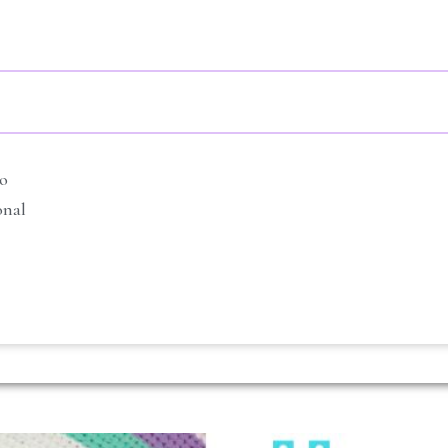
io
onal