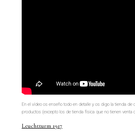
En el vídeo os enseño todo en detalle y os digo la tienda de 
productos (excepto los de tienda física que no tienen venta o
Leuchtturm 1917