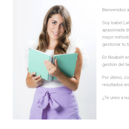
Bienvenidos a
Soy Isabel La
apasionada de
mejor método 
gestionar tu 
En Nisabelt e
gestión del t
Por último, c
resultados en
¿Te unes a n