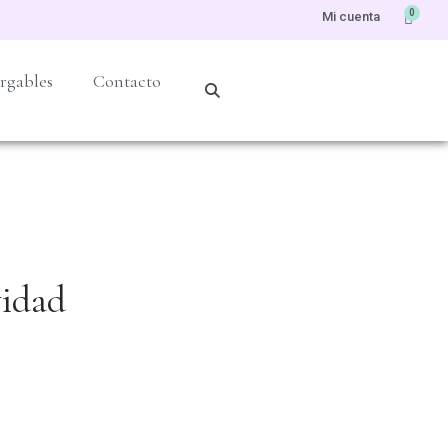
0
Mi cuenta
rgables
Contacto
vidad