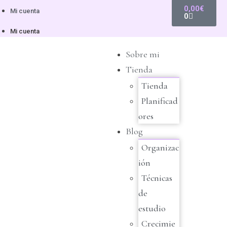
0,00
€
Mi cuenta
0
Mi cuenta
Sobre mi
Tienda
Tienda
Planificad
ores
Blog
Organizac
ión
Técnicas
de
estudio
Crecimie