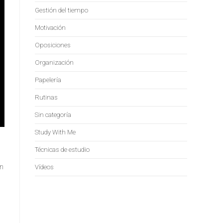
Gestión del tiempo
Motivación
Oposiciones
Organización
Papelería
Rutinas
Sin categoría
Study With Me
Técnicas de estudio
án
Vídeos