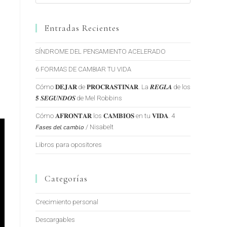
Entradas Recientes
SÍNDROME DEL PENSAMIENTO ACELERADO
6 FORMAS DE CAMBIAR TU VIDA
Cómo 𝐃𝐄𝐉𝐀𝐑 de 𝐏𝐑𝐎𝐂𝐑𝐀𝐒𝐓𝐈𝐍𝐀𝐑. La 𝑹𝑬𝑮𝑳𝑨 de los
𝟓 𝑺𝑬𝑮𝑼𝑵𝑫𝑶𝑺 de Mel Robbins
Cómo 𝐀𝐅𝐑𝐎𝐍𝐓𝐀𝐑 los 𝐂𝐀𝐌𝐁𝐈𝐎𝐒 en tu 𝐕𝐈𝐃𝐀. 4
𝘍𝘢𝘴𝘦𝘴 𝘥𝘦𝘭 𝘤𝘢𝘮𝘣𝘪𝘰 / Nisabelt
Libros para opositores
Categorías
Crecimiento personal
Descargables