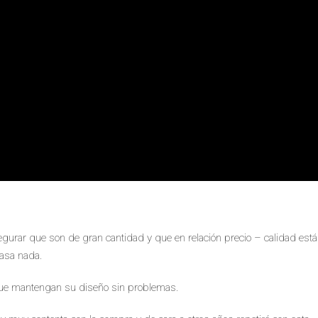
rar que son de gran cantidad y que en relación precio – calidad est
pasa nada.
 que mantengan su diseño sin problemas.