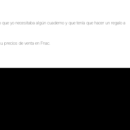
o que yo necesitaba algún cuaderno y que tenía que hacer un regalo a
su precios de venta en Fnac.