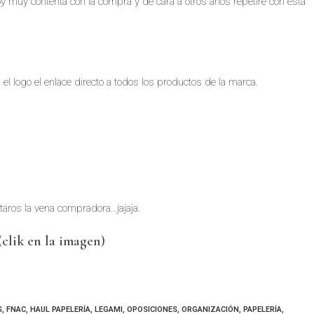
y muy contenta con la compra y de cara a otros años repetiré con esta
n el logo el enlace directo a todos los productos de la marca.
taros la vena compradora…jajaja.
(clik en la imagen)
S
,
FNAC
,
HAUL PAPELERÍA
,
LEGAMI
,
OPOSICIONES
,
ORGANIZACIÓN
,
PAPELERÍA
,