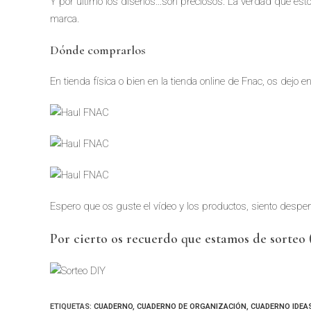
Y por último los diseños…son preciosos. La verdad que esto
marca.
Dónde comprarlos
En tienda física o bien en la tienda online de Fnac, os dejo e
Espero que os guste el vídeo y los productos, siento desper
Por cierto os recuerdo que estamos de sorteo 
ETIQUETAS
:
CUADERNO
,
CUADERNO DE ORGANIZACIÓN
,
CUADERNO IDEA