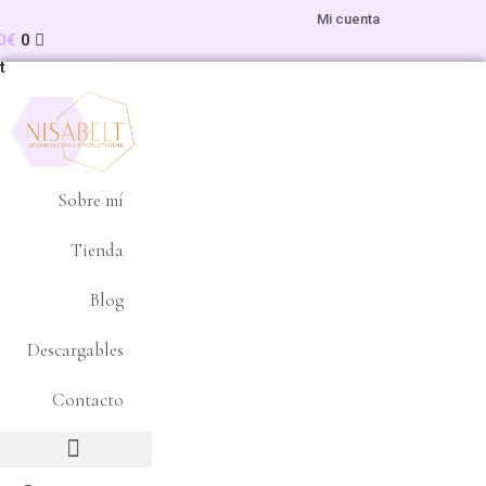
Ir
Mi cuenta
al
0
€
0
contenido
t
Sobre mí
Tienda
Blog
Descargables
Contacto