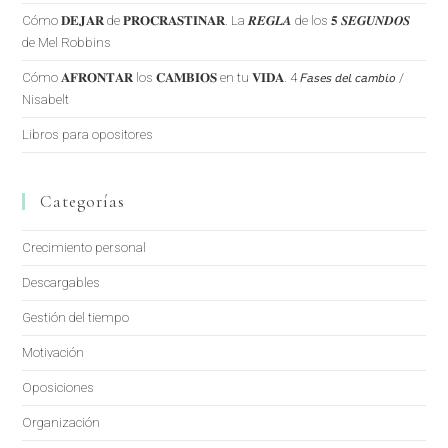
Cómo 𝐃𝐄𝐉𝐀𝐑 de 𝐏𝐑𝐎𝐂𝐑𝐀𝐒𝐓𝐈𝐍𝐀𝐑. La 𝑹𝑬𝑮𝑳𝑨 de los 𝟓 𝑺𝑬𝑮𝑼𝑵𝑫𝑶𝑺
de Mel Robbins
Cómo 𝐀𝐅𝐑𝐎𝐍𝐓𝐀𝐑 los 𝐂𝐀𝐌𝐁𝐈𝐎𝐒 en tu 𝐕𝐈𝐃𝐀. 4 𝘍𝘢𝘴𝘦𝘴 𝘥𝘦𝘭 𝘤𝘢𝘮𝘣𝘪𝘰 /
Nisabelt
Libros para opositores
Categorías
Crecimiento personal
Descargables
Gestión del tiempo
Motivación
Oposiciones
Organización