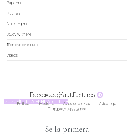
Papelería
Rutinas
Sin categoría
Study With Me
Técnicas de estudio
Vídeos
Facebook
Instagram
Youtube
Pinterest
SUSCRÍBETE A MI NEWSLETTER
Política de privacidad
Aviso de cookies
Aviso legal
Términos y condiciones
Copyright Nisabelt
Se la primera