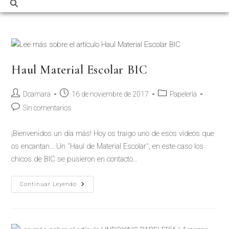
Haul Material Escolar BIC
Autor
Publicación
Categoría
Dcamara
16 de noviembre de 2017
Papelería
de
de
de
Comentarios
Sin comentarios
la
la
la
de
entrada:
entrada:
entrada:
la
¡Bienvenidos un día más! Hoy os traigo uno de esos vídeos que
entrada:
os encantan... Un "Haul de Material Escolar", en este caso los
chicos de BIC se pusieron en contacto…
Haul
Continuar Leyendo
Material
Escolar
BIC