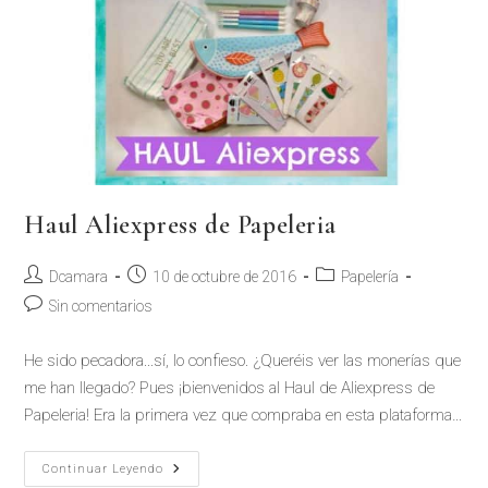
Haul Aliexpress de Papeleria
Autor
Publicación
Categoría
Dcamara
10 de octubre de 2016
Papelería
de
de
de
Comentarios
Sin comentarios
la
la
la
de
entrada:
entrada:
entrada:
la
He sido pecadora...sí, lo confieso. ¿Queréis ver las monerías que
entrada:
me han llegado? Pues ¡bienvenidos al Haul de Aliexpress de
Papeleria! Era la primera vez que compraba en esta plataforma…
Haul
Continuar Leyendo
Aliexpress