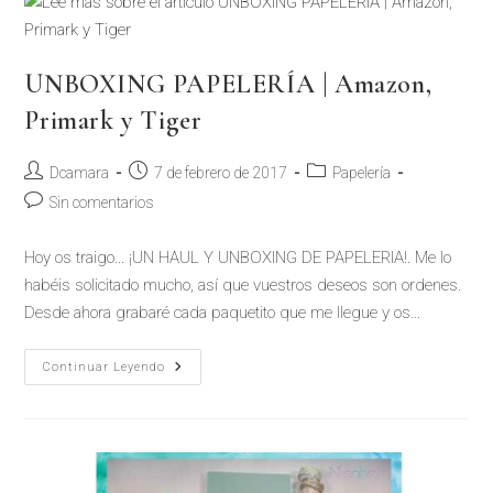
UNBOXING PAPELERÍA | Amazon,
Primark y Tiger
Autor
Publicación
Categoría
Dcamara
7 de febrero de 2017
Papelería
de
de
de
Comentarios
Sin comentarios
la
la
la
de
entrada:
entrada:
entrada:
la
Hoy os traigo... ¡UN HAUL Y UNBOXING DE PAPELERIA!. Me lo
entrada:
habéis solicitado mucho, así que vuestros deseos son ordenes.
Desde ahora grabaré cada paquetito que me llegue y os…
UNBOXING
Continuar Leyendo
PAPELERÍA
|
Amazon,
Primark
Y
Tiger