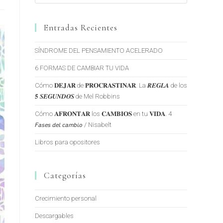
Entradas Recientes
SÍNDROME DEL PENSAMIENTO ACELERADO
6 FORMAS DE CAMBIAR TU VIDA
Cómo 𝐃𝐄𝐉𝐀𝐑 de 𝐏𝐑𝐎𝐂𝐑𝐀𝐒𝐓𝐈𝐍𝐀𝐑. La 𝑹𝑬𝑮𝑳𝑨 de los
𝟓 𝑺𝑬𝑮𝑼𝑵𝑫𝑶𝑺 de Mel Robbins
Cómo 𝐀𝐅𝐑𝐎𝐍𝐓𝐀𝐑 los 𝐂𝐀𝐌𝐁𝐈𝐎𝐒 en tu 𝐕𝐈𝐃𝐀. 4
𝘍𝘢𝘴𝘦𝘴 𝘥𝘦𝘭 𝘤𝘢𝘮𝘣𝘪𝘰 / Nisabelt
Libros para opositores
Categorías
Crecimiento personal
Descargables