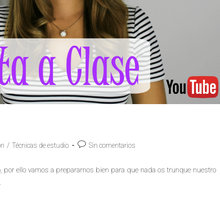
ón
/
Técnicas de estudio
Sin comentarios
, por ello vamos a prepararnos bien para que nada os trunque nuestro
…