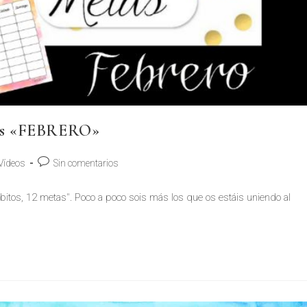
etas «FEBRERO»
Vídeos
Sin comentarios
itos, 12 metas". Poco a poco sois más los que os estáis uniendo al