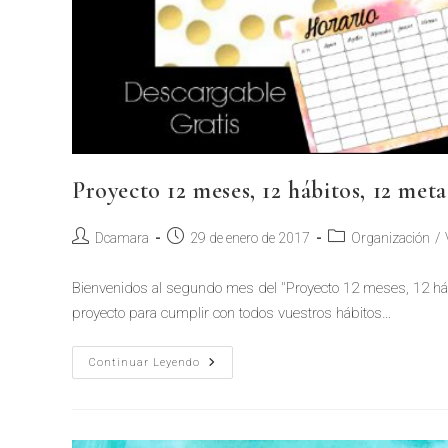
Proyecto 12 meses, 12 hábitos, 12 m
Dcamara
29 de enero de 2017
Organización
/
Bienvenidos al segundo mes del "Proyecto 12 meses, 12 háb
proyecto para cumplir con todos vuestros hábitos…
Continuar Leyendo