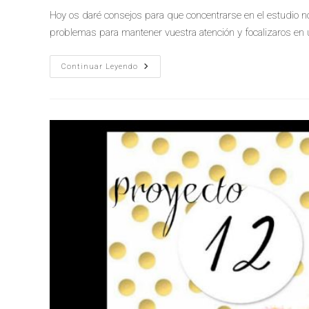
Hoy os daré consejos para que concentrarse en el estudio n
problemas para mantener vuestra atención y focalizaros en
Continuar Leyendo