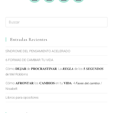
Entradas Recientes
SÍNDROME DEL PENSAMIENTO ACELERADO
6 FORMAS DE CAMBIAR TU VIDA
Cómo 𝐃𝐄𝐉𝐀𝐑 de 𝐏𝐑𝐎𝐂𝐑𝐀𝐒𝐓𝐈𝐍𝐀𝐑. La 𝑹𝑬𝑮𝑳𝑨 de los 𝟓 𝑺𝑬𝑮𝑼𝑵𝑫𝑶𝑺
de Mel Robbins
Cómo 𝐀𝐅𝐑𝐎𝐍𝐓𝐀𝐑 los 𝐂𝐀𝐌𝐁𝐈𝐎𝐒 en tu 𝐕𝐈𝐃𝐀. 4 𝘍𝘢𝘴𝘦𝘴 𝘥𝘦𝘭 𝘤𝘢𝘮𝘣𝘪𝘰 /
Nisabelt
Libros para opositores