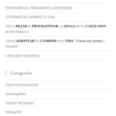
SÍNDROME DEL PENSAMIENTO ACELERADO
6 FORMAS DE CAMBIAR TU VIDA
Cómo 𝐃𝐄𝐉𝐀𝐑 de 𝐏𝐑𝐎𝐂𝐑𝐀𝐒𝐓𝐈𝐍𝐀𝐑. La 𝑹𝑬𝑮𝑳𝑨 de los 𝟓 𝑺𝑬𝑮𝑼𝑵𝑫𝑶𝑺
de Mel Robbins
Cómo 𝐀𝐅𝐑𝐎𝐍𝐓𝐀𝐑 los 𝐂𝐀𝐌𝐁𝐈𝐎𝐒 en tu 𝐕𝐈𝐃𝐀. 4 𝘍𝘢𝘴𝘦𝘴 𝘥𝘦𝘭 𝘤𝘢𝘮𝘣𝘪𝘰 /
Nisabelt
Libros para opositores
Categorías
Crecimiento personal
Descargables
Gestión del tiempo
Motivación