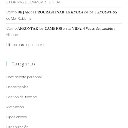
6 FORMAS DE CAMBIAR TU VIDA
Cómo 𝐃𝐄𝐉𝐀𝐑 de 𝐏𝐑𝐎𝐂𝐑𝐀𝐒𝐓𝐈𝐍𝐀𝐑. La 𝑹𝑬𝑮𝑳𝑨 de los 𝟓 𝑺𝑬𝑮𝑼𝑵𝑫𝑶𝑺
de Mel Robbins
Cómo 𝐀𝐅𝐑𝐎𝐍𝐓𝐀𝐑 los 𝐂𝐀𝐌𝐁𝐈𝐎𝐒 en tu 𝐕𝐈𝐃𝐀. 4 𝘍𝘢𝘴𝘦𝘴 𝘥𝘦𝘭 𝘤𝘢𝘮𝘣𝘪𝘰 /
Nisabelt
Libros para opositores
Categorías
Crecimiento personal
Descargables
Gestión del tiempo
Motivación
Oposiciones
Organización