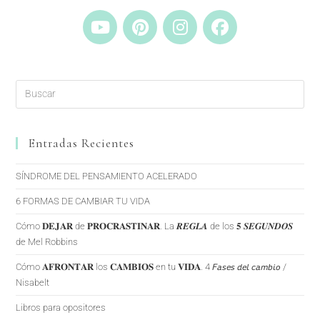
Entradas Recientes
SÍNDROME DEL PENSAMIENTO ACELERADO
6 FORMAS DE CAMBIAR TU VIDA
Cómo 𝐃𝐄𝐉𝐀𝐑 de 𝐏𝐑𝐎𝐂𝐑𝐀𝐒𝐓𝐈𝐍𝐀𝐑. La 𝑹𝑬𝑮𝑳𝑨 de los 𝟓 𝑺𝑬𝑮𝑼𝑵𝑫𝑶𝑺
de Mel Robbins
Cómo 𝐀𝐅𝐑𝐎𝐍𝐓𝐀𝐑 los 𝐂𝐀𝐌𝐁𝐈𝐎𝐒 en tu 𝐕𝐈𝐃𝐀. 4 𝘍𝘢𝘴𝘦𝘴 𝘥𝘦𝘭 𝘤𝘢𝘮𝘣𝘪𝘰 /
Nisabelt
Libros para opositores