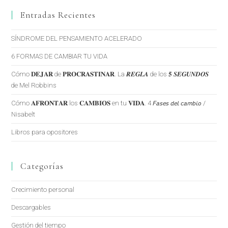
Entradas Recientes
SÍNDROME DEL PENSAMIENTO ACELERADO
6 FORMAS DE CAMBIAR TU VIDA
Cómo 𝐃𝐄𝐉𝐀𝐑 de 𝐏𝐑𝐎𝐂𝐑𝐀𝐒𝐓𝐈𝐍𝐀𝐑. La 𝑹𝑬𝑮𝑳𝑨 de los 𝟓 𝑺𝑬𝑮𝑼𝑵𝑫𝑶𝑺
de Mel Robbins
Cómo 𝐀𝐅𝐑𝐎𝐍𝐓𝐀𝐑 los 𝐂𝐀𝐌𝐁𝐈𝐎𝐒 en tu 𝐕𝐈𝐃𝐀. 4 𝘍𝘢𝘴𝘦𝘴 𝘥𝘦𝘭 𝘤𝘢𝘮𝘣𝘪𝘰 /
Nisabelt
Libros para opositores
Categorías
Crecimiento personal
Descargables
Gestión del tiempo