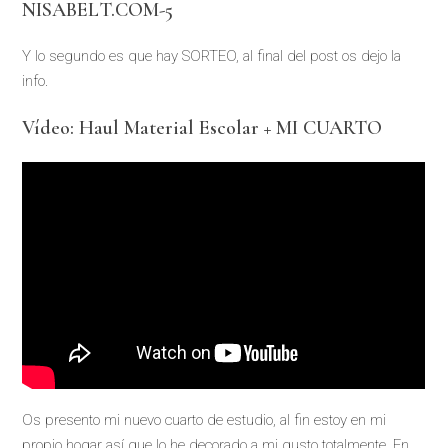
NISABELT.COM-5
Y lo segundo es que hay SORTEO, al final del post os dejo la
info.
Vídeo: Haul Material Escolar + MI CUARTO
Os presento mi nuevo cuarto de estudio, al fin estoy en mi
propio hogar así que lo he decorado a mi gusto totalmente. En