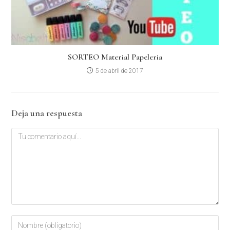
SORTEO Material Papeleria
5 de abril de 2017
Deja una respuesta