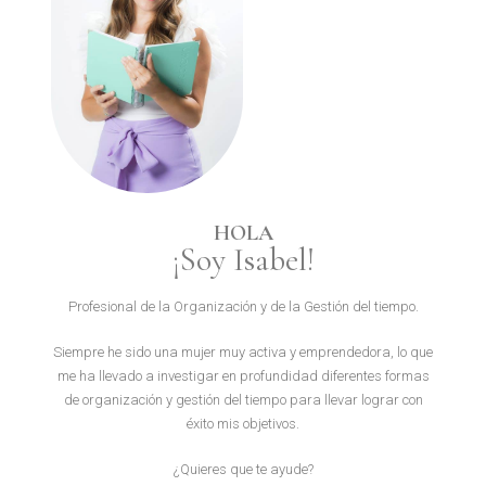
HOLA
¡Soy Isabel!
Profesional de la Organización y de la Gestión del tiempo.
Siempre he sido una mujer muy activa y emprendedora, lo que
me ha llevado a investigar en profundidad diferentes formas
de organización y gestión del tiempo para llevar lograr con
éxito mis objetivos.
¿Quieres que te ayude?