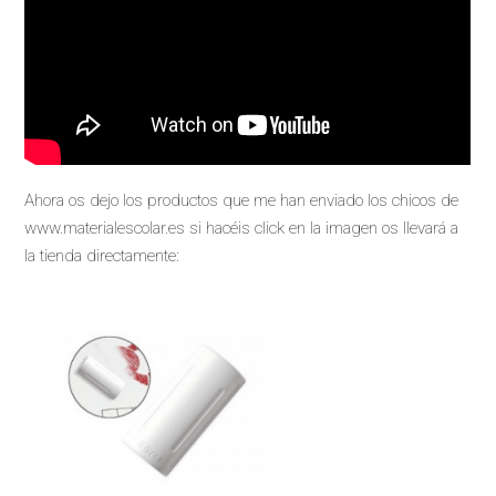
Ahora os dejo los productos que me han enviado los chicos de
www.materialescolar.es si hacéis click en la imagen os llevará a
la tienda directamente: