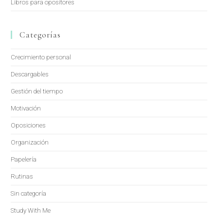
Libros para opositores
Categorías
Crecimiento personal
Descargables
Gestión del tiempo
Motivación
Oposiciones
Organización
Papelería
Rutinas
Sin categoría
Study With Me