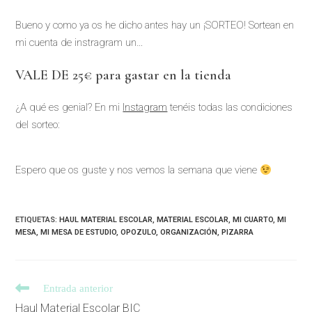
Bueno y como ya os he dicho antes hay un ¡SORTEO! Sortean en
mi cuenta de instragram un…
VALE DE 25€ para gastar en la tienda
¿A qué es genial? En mi
Instagram
tenéis todas las condiciones
del sorteo:
Espero que os guste y nos vemos la semana que viene
ETIQUETAS
:
HAUL MATERIAL ESCOLAR
,
MATERIAL ESCOLAR
,
MI CUARTO
,
MI
MESA
,
MI MESA DE ESTUDIO
,
OPOZULO
,
ORGANIZACIÓN
,
PIZARRA
Entrada anterior
Haul Material Escolar BIC