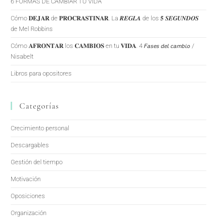
6 FORMAS DE CAMBIAR TU VIDA
Cómo 𝐃𝐄𝐉𝐀𝐑 de 𝐏𝐑𝐎𝐂𝐑𝐀𝐒𝐓𝐈𝐍𝐀𝐑. La 𝑹𝑬𝑮𝑳𝑨 de los 𝟓 𝑺𝑬𝑮𝑼𝑵𝑫𝑶𝑺
de Mel Robbins
Cómo 𝐀𝐅𝐑𝐎𝐍𝐓𝐀𝐑 los 𝐂𝐀𝐌𝐁𝐈𝐎𝐒 en tu 𝐕𝐈𝐃𝐀. 4 𝘍𝘢𝘴𝘦𝘴 𝘥𝘦𝘭 𝘤𝘢𝘮𝘣𝘪𝘰 /
Nisabelt
Libros para opositores
Categorías
Crecimiento personal
Descargables
Gestión del tiempo
Motivación
Oposiciones
Organización