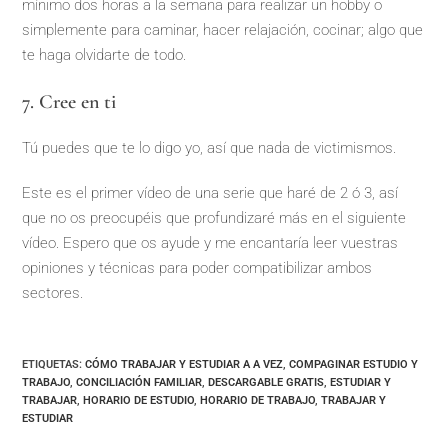
mínimo dos horas a la semana para realizar un hobby o
simplemente para caminar, hacer relajación, cocinar; algo que
te haga olvidarte de todo.
7. Cree en ti
Tú puedes que te lo digo yo, así que nada de victimismos.
Este es el primer vídeo de una serie que haré de 2 ó 3, así
que no os preocupéis que profundizaré más en el siguiente
vídeo. Espero que os ayude y me encantaría leer vuestras
opiniones y técnicas para poder compatibilizar ambos
sectores.
ETIQUETAS
:
CÓMO TRABAJAR Y ESTUDIAR A A VEZ
,
COMPAGINAR ESTUDIO Y
TRABAJO
,
CONCILIACIÓN FAMILIAR
,
DESCARGABLE GRATIS
,
ESTUDIAR Y
TRABAJAR
,
HORARIO DE ESTUDIO
,
HORARIO DE TRABAJO
,
TRABAJAR Y
ESTUDIAR