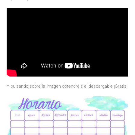
Y pulsando sobre la imagen obtendréis el descargable ¡Gratis!