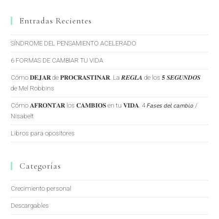
Entradas Recientes
SÍNDROME DEL PENSAMIENTO ACELERADO
6 FORMAS DE CAMBIAR TU VIDA
Cómo 𝐃𝐄𝐉𝐀𝐑 de 𝐏𝐑𝐎𝐂𝐑𝐀𝐒𝐓𝐈𝐍𝐀𝐑. La 𝑹𝑬𝑮𝑳𝑨 de los 𝟓 𝑺𝑬𝑮𝑼𝑵𝑫𝑶𝑺
de Mel Robbins
Cómo 𝐀𝐅𝐑𝐎𝐍𝐓𝐀𝐑 los 𝐂𝐀𝐌𝐁𝐈𝐎𝐒 en tu 𝐕𝐈𝐃𝐀. 4 𝘍𝘢𝘴𝘦𝘴 𝘥𝘦𝘭 𝘤𝘢𝘮𝘣𝘪𝘰 /
Nisabelt
Libros para opositores
Categorías
Crecimiento personal
Descargables