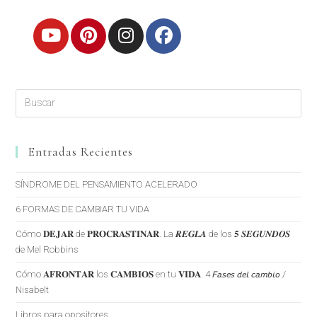
Entradas Recientes
SÍNDROME DEL PENSAMIENTO ACELERADO
6 FORMAS DE CAMBIAR TU VIDA
Cómo 𝐃𝐄𝐉𝐀𝐑 de 𝐏𝐑𝐎𝐂𝐑𝐀𝐒𝐓𝐈𝐍𝐀𝐑. La 𝑹𝑬𝑮𝑳𝑨 de los 𝟓 𝑺𝑬𝑮𝑼𝑵𝑫𝑶𝑺
de Mel Robbins
Cómo 𝐀𝐅𝐑𝐎𝐍𝐓𝐀𝐑 los 𝐂𝐀𝐌𝐁𝐈𝐎𝐒 en tu 𝐕𝐈𝐃𝐀. 4 𝘍𝘢𝘴𝘦𝘴 𝘥𝘦𝘭 𝘤𝘢𝘮𝘣𝘪𝘰 /
Nisabelt
Libros para opositores