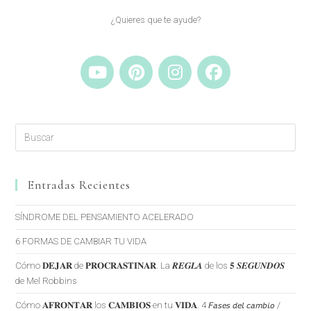
¿Quieres que te ayude?
Entradas Recientes
SÍNDROME DEL PENSAMIENTO ACELERADO
6 FORMAS DE CAMBIAR TU VIDA
Cómo 𝐃𝐄𝐉𝐀𝐑 de 𝐏𝐑𝐎𝐂𝐑𝐀𝐒𝐓𝐈𝐍𝐀𝐑. La 𝑹𝑬𝑮𝑳𝑨 de los 𝟓 𝑺𝑬𝑮𝑼𝑵𝑫𝑶𝑺
de Mel Robbins
Cómo 𝐀𝐅𝐑𝐎𝐍𝐓𝐀𝐑 los 𝐂𝐀𝐌𝐁𝐈𝐎𝐒 en tu 𝐕𝐈𝐃𝐀. 4 𝘍𝘢𝘴𝘦𝘴 𝘥𝘦𝘭 𝘤𝘢𝘮𝘣𝘪𝘰 /