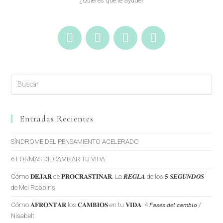
¿Quieres que te ayude?
Entradas Recientes
SÍNDROME DEL PENSAMIENTO ACELERADO
6 FORMAS DE CAMBIAR TU VIDA
Cómo 𝐃𝐄𝐉𝐀𝐑 de 𝐏𝐑𝐎𝐂𝐑𝐀𝐒𝐓𝐈𝐍𝐀𝐑. La 𝑹𝑬𝑮𝑳𝑨 de los 𝟓 𝑺𝑬𝑮𝑼𝑵𝑫𝑶𝑺
de Mel Robbins
Cómo 𝐀𝐅𝐑𝐎𝐍𝐓𝐀𝐑 los 𝐂𝐀𝐌𝐁𝐈𝐎𝐒 en tu 𝐕𝐈𝐃𝐀. 4 𝘍𝘢𝘴𝘦𝘴 𝘥𝘦𝘭 𝘤𝘢𝘮𝘣𝘪𝘰 /
Nisabelt