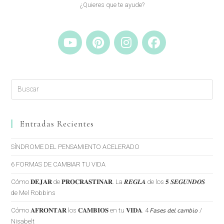
¿Quieres que te ayude?
Entradas Recientes
SÍNDROME DEL PENSAMIENTO ACELERADO
6 FORMAS DE CAMBIAR TU VIDA
Cómo 𝐃𝐄𝐉𝐀𝐑 de 𝐏𝐑𝐎𝐂𝐑𝐀𝐒𝐓𝐈𝐍𝐀𝐑. La 𝑹𝑬𝑮𝑳𝑨 de los 𝟓 𝑺𝑬𝑮𝑼𝑵𝑫𝑶𝑺
de Mel Robbins
Cómo 𝐀𝐅𝐑𝐎𝐍𝐓𝐀𝐑 los 𝐂𝐀𝐌𝐁𝐈𝐎𝐒 en tu 𝐕𝐈𝐃𝐀. 4 𝘍𝘢𝘴𝘦𝘴 𝘥𝘦𝘭 𝘤𝘢𝘮𝘣𝘪𝘰 /
Nisabelt