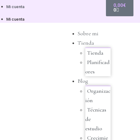
0,00
€
Mi cuenta
0
Mi cuenta
Sobre mi
Tienda
Tienda
Planificad
ores
Blog
Organizac
ión
Técnicas
de
estudio
Crecimie