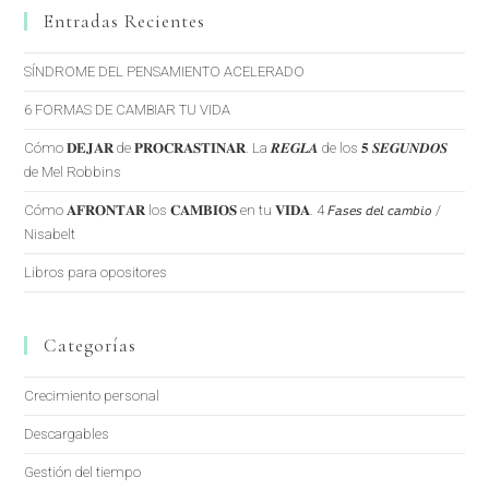
Entradas Recientes
SÍNDROME DEL PENSAMIENTO ACELERADO
6 FORMAS DE CAMBIAR TU VIDA
Cómo 𝐃𝐄𝐉𝐀𝐑 de 𝐏𝐑𝐎𝐂𝐑𝐀𝐒𝐓𝐈𝐍𝐀𝐑. La 𝑹𝑬𝑮𝑳𝑨 de los 𝟓 𝑺𝑬𝑮𝑼𝑵𝑫𝑶𝑺
de Mel Robbins
Cómo 𝐀𝐅𝐑𝐎𝐍𝐓𝐀𝐑 los 𝐂𝐀𝐌𝐁𝐈𝐎𝐒 en tu 𝐕𝐈𝐃𝐀. 4 𝘍𝘢𝘴𝘦𝘴 𝘥𝘦𝘭 𝘤𝘢𝘮𝘣𝘪𝘰 /
Nisabelt
Libros para opositores
Categorías
Crecimiento personal
Descargables
Gestión del tiempo