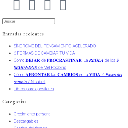
Entradas recientes
SÍNDROME DEL PENSAMIENTO ACELERADO
6 FORMAS DE CAMBIAR TU VIDA
Cómo 𝐃𝐄𝐉𝐀𝐑 de 𝐏𝐑𝐎𝐂𝐑𝐀𝐒𝐓𝐈𝐍𝐀𝐑. La 𝑹𝑬𝑮𝑳𝑨 de los 𝟓
𝑺𝑬𝑮𝑼𝑵𝑫𝑶𝑺 de Mel Robbins
Cómo 𝐀𝐅𝐑𝐎𝐍𝐓𝐀𝐑 los 𝐂𝐀𝐌𝐁𝐈𝐎𝐒 en tu 𝐕𝐈𝐃𝐀. 4 𝘍𝘢𝘴𝘦𝘴 𝘥𝘦𝘭
𝘤𝘢𝘮𝘣𝘪𝘰 / Nisabelt
Libros para opositores
Categorías
Crecimiento personal
Descargables