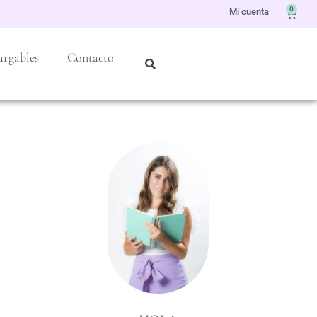
0
Mi cuenta
argables
Contacto