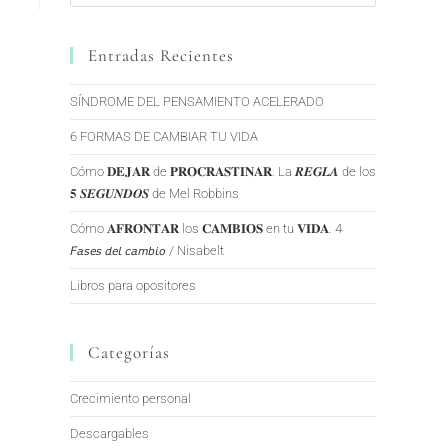
Entradas Recientes
SÍNDROME DEL PENSAMIENTO ACELERADO
6 FORMAS DE CAMBIAR TU VIDA
Cómo 𝐃𝐄𝐉𝐀𝐑 de 𝐏𝐑𝐎𝐂𝐑𝐀𝐒𝐓𝐈𝐍𝐀𝐑. La 𝑹𝑬𝑮𝑳𝑨 de los
𝟓 𝑺𝑬𝑮𝑼𝑵𝑫𝑶𝑺 de Mel Robbins
Cómo 𝐀𝐅𝐑𝐎𝐍𝐓𝐀𝐑 los 𝐂𝐀𝐌𝐁𝐈𝐎𝐒 en tu 𝐕𝐈𝐃𝐀. 4
𝘍𝘢𝘴𝘦𝘴 𝘥𝘦𝘭 𝘤𝘢𝘮𝘣𝘪𝘰 / Nisabelt
Libros para opositores
Categorías
Crecimiento personal
Descargables