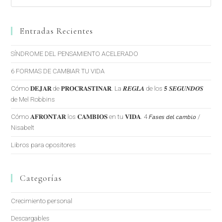
Entradas Recientes
SÍNDROME DEL PENSAMIENTO ACELERADO
6 FORMAS DE CAMBIAR TU VIDA
Cómo 𝐃𝐄𝐉𝐀𝐑 de 𝐏𝐑𝐎𝐂𝐑𝐀𝐒𝐓𝐈𝐍𝐀𝐑. La 𝑹𝑬𝑮𝑳𝑨 de los 𝟓 𝑺𝑬𝑮𝑼𝑵𝑫𝑶𝑺
de Mel Robbins
Cómo 𝐀𝐅𝐑𝐎𝐍𝐓𝐀𝐑 los 𝐂𝐀𝐌𝐁𝐈𝐎𝐒 en tu 𝐕𝐈𝐃𝐀. 4 𝘍𝘢𝘴𝘦𝘴 𝘥𝘦𝘭 𝘤𝘢𝘮𝘣𝘪𝘰 /
Nisabelt
Libros para opositores
Categorías
Crecimiento personal
Descargables