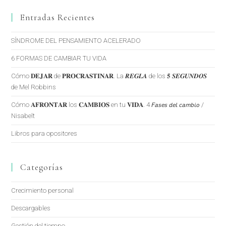
Entradas Recientes
SÍNDROME DEL PENSAMIENTO ACELERADO
6 FORMAS DE CAMBIAR TU VIDA
Cómo 𝐃𝐄𝐉𝐀𝐑 de 𝐏𝐑𝐎𝐂𝐑𝐀𝐒𝐓𝐈𝐍𝐀𝐑. La 𝑹𝑬𝑮𝑳𝑨 de los 𝟓 𝑺𝑬𝑮𝑼𝑵𝑫𝑶𝑺
de Mel Robbins
Cómo 𝐀𝐅𝐑𝐎𝐍𝐓𝐀𝐑 los 𝐂𝐀𝐌𝐁𝐈𝐎𝐒 en tu 𝐕𝐈𝐃𝐀. 4 𝘍𝘢𝘴𝘦𝘴 𝘥𝘦𝘭 𝘤𝘢𝘮𝘣𝘪𝘰 /
Nisabelt
Libros para opositores
Categorías
Crecimiento personal
Descargables
Gestión del tiempo