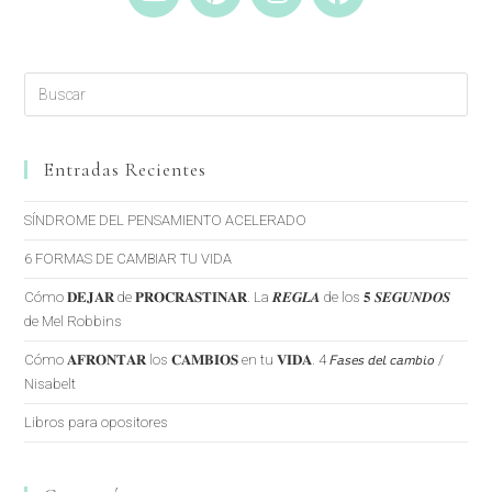
Entradas Recientes
SÍNDROME DEL PENSAMIENTO ACELERADO
6 FORMAS DE CAMBIAR TU VIDA
Cómo 𝐃𝐄𝐉𝐀𝐑 de 𝐏𝐑𝐎𝐂𝐑𝐀𝐒𝐓𝐈𝐍𝐀𝐑. La 𝑹𝑬𝑮𝑳𝑨 de los 𝟓 𝑺𝑬𝑮𝑼𝑵𝑫𝑶𝑺
de Mel Robbins
Cómo 𝐀𝐅𝐑𝐎𝐍𝐓𝐀𝐑 los 𝐂𝐀𝐌𝐁𝐈𝐎𝐒 en tu 𝐕𝐈𝐃𝐀. 4 𝘍𝘢𝘴𝘦𝘴 𝘥𝘦𝘭 𝘤𝘢𝘮𝘣𝘪𝘰 /
Nisabelt
Libros para opositores