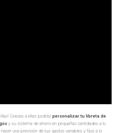
illas! Gracias a ellas podrás
personalizar tu libreta de
agos
y su sistema de ahorro en pequeñas cantidades a lo
 hacer una previsión de tus gastos variables y fijos a lo