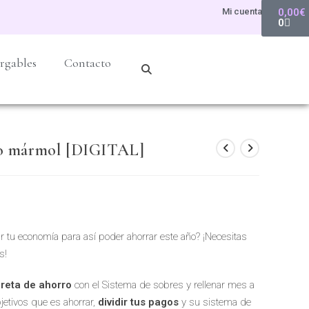
Mi cuenta
0,00
€
0
rgables
Contacto
rro mármol [DIGITAL]
r tu economía para así poder ahorrar este año? ¡Necesitas
s!
breta de ahorro
con el Sistema de sobres y rellenar mes a
etivos que es ahorrar,
dividir tus pagos
y su sistema de