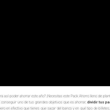
 así poder ahorrar este año? ¡Necesitas este Pack Ahorro lleno de plant
 conseguir uno de tus grandes objetivos que es ahorrar,
dividir tus p
nero en efectivo que tienes que sacar del banco y en qué tipo de billetes,