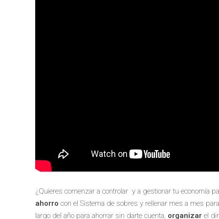
¿Quieres comenzar a controlar y a gestionar tu economía para
ahorro
con el Sistema de sobres y rellenar mes a mes para
largo del año para ahorrar sin darte cuenta,
organizar
el di