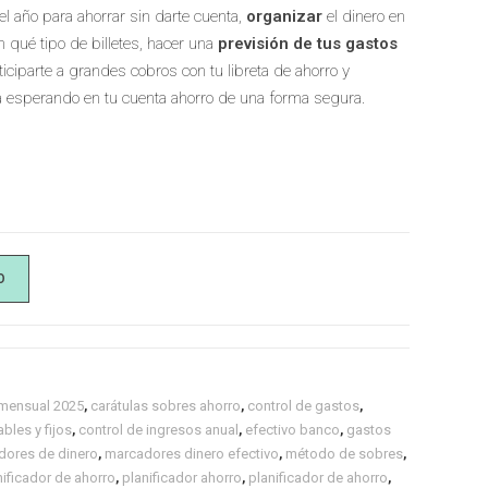
l año para ahorrar sin darte cuenta,
organizar
el dinero en
n qué tipo de billetes, hacer una
previsión de tus gastos
nticiparte a grandes cobros con tu libreta de ahorro y
 esperando en tu cuenta ahorro de una forma segura.
O
 mensual 2025
,
carátulas sobres ahorro
,
control de gastos
,
bles y fijos
,
control de ingresos anual
,
efectivo banco
,
gastos
dores de dinero
,
marcadores dinero efectivo
,
método de sobres
,
ificador de ahorro
,
planificador ahorro
,
planificador de ahorro
,