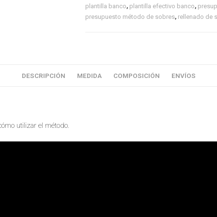
plantilla banco
,
plantilla efectivo banco
,
presu
presupuesto método de sobres
,
rellenado de 
DESCRIPCIÓN
MEDIDA
COMPOSICIÓN
ENVÍOS
cómo utilizar el método.