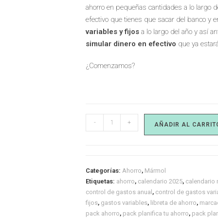
ahorro en pequeñas cantidades a lo largo de
efectivo que tienes que sacar del banco y e
variables y fijos
a lo largo del año y así a
simular dinero
en efectivo
que ya estará
¿Comenzamos?
-
+
AÑADIR AL CARRIT
Categorías:
Ahorro
,
Mármol
Etiquetas:
ahorro
,
calendario 2025
,
calendario
control de gastos anual
,
control de gastos varia
fijos
,
gastos variables
,
libreta de ahorro
,
marca
pack ahorro
,
pack planifica tu ahorro
,
pack plan