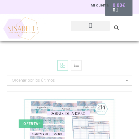
0,00
€
Mi cuenta
0
Ordenar por los últimos
¡OFERTA!