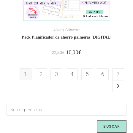
Ahorro
,
Palmeras
Pack Planificador de ahorro palmeras [DIGITAL]
10,00
€
22,50
€
1
2
3
4
5
6
7
BUSCAR