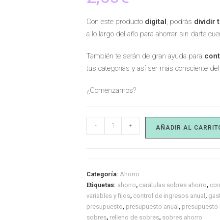
Con este producto
digital
, podrás
dividir
a lo largo del año para ahorrar sin darte cue
También te serán de gran ayuda para
cont
tus categorías y así ser más consciente de
¿Comenzamos?
-
+
AÑADIR AL CARRIT
Categoría:
Ahorro
Etiquetas:
ahorro
,
carátulas sobres ahorro
,
con
variables y fijos
,
control de ingresos anual
,
gast
presupuesto
,
presupuesto anual
,
presupuesto l
sobres
,
relleno de sobres
,
sobres ahorro