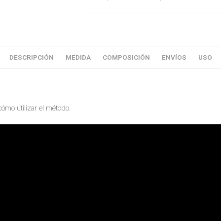
DESCRIPCIÓN
MEDIDA
COMPOSICIÓN
ENVÍOS
USO
cómo utilizar el método.