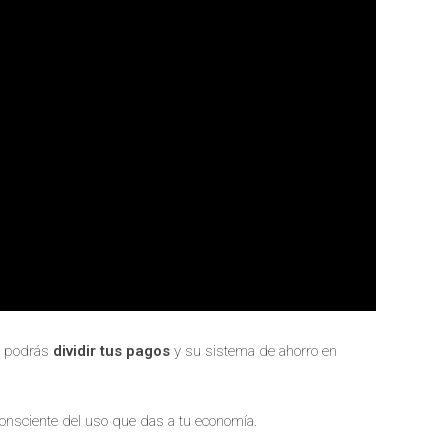
as podrás
dividir tus pagos
y su sistema de ahorro en
onsciente del uso que das a tu economía.