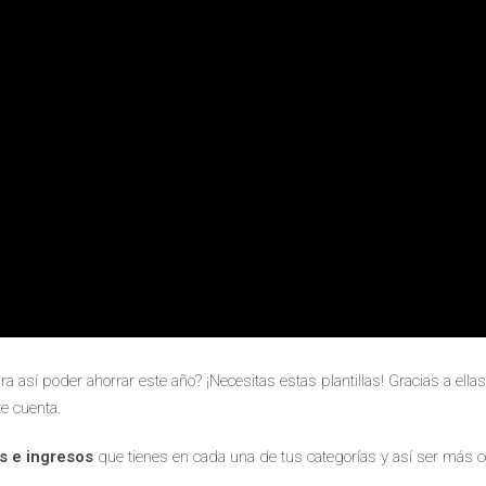
 así poder ahorrar este año? ¡Necesitas estas plantillas! Gracias a ell
e cuenta.
os e ingresos
que tienes en cada una de tus categorías y así ser más c