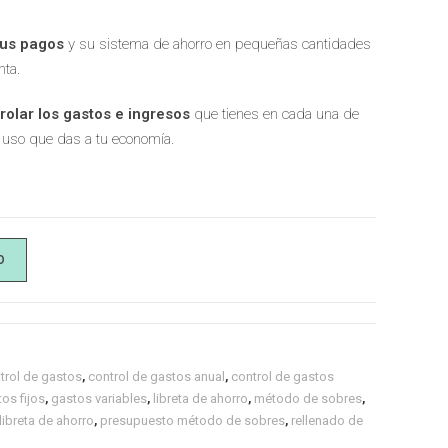
 tus pagos
y su sistema de ahorro en pequeñas cantidades
nta.
rolar los gastos e ingresos
que tienes en cada una de
l uso que das a tu economía.
O
trol de gastos
,
control de gastos anual
,
control de gastos
os fijos
,
gastos variables
,
libreta de ahorro
,
método de sobres
,
ibreta de ahorro
,
presupuesto método de sobres
,
rellenado de