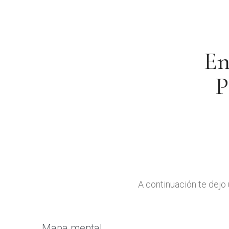
En
P
A continuación te dejo 
Mapa mental