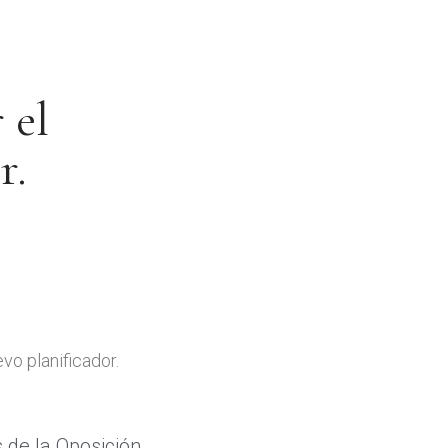
 el
r.
vo planificador.
 de la Oposición